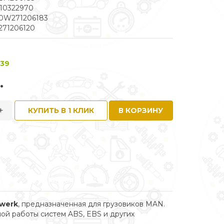
10322970
10W271206183
271206120
 39
.
+
КУПИТЬ В 1 КЛИК
В КОРЗИНУ
lwerk
, предназначенная для грузовиков MAN.
ой работы систем ABS, EBS и других