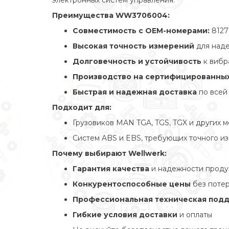
электронных систем управления.
Преимущества WW3706004:
Совместимость с OEM-номерами:
8127
Высокая точность измерений
для над
Долговечность и устойчивость
к вибр
Производство на сертифицированных
Быстрая и надежная доставка
по всей
Подходит для:
Грузовиков MAN TGA, TGS, TGX и других 
Систем ABS и EBS, требующих точного и
Почему выбирают Wellwerk:
Гарантия качества
и надежности прод
Конкурентоспособные цены
без поте
Профессиональная техническая под
Гибкие условия доставки
и оплаты