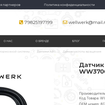
я партнеров
Политика конфиденциальности
79825197199
wellwerk@mail.
О НАС
О БРЕНДЕ
БЛОГ
Г
тормозной системы
Датчики ABS
Датчик частоты вращения
Датчик
WW370
Производитель
Код Товара: 
ОЕМ номер: 81