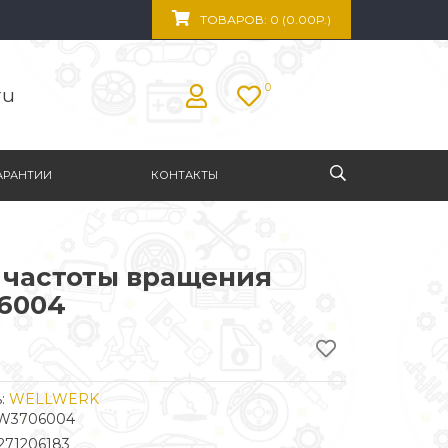
ТОВАРОВ: 0 (0.00Р.)
0
ru
АРАНТИИ
КОНТАКТЫ
 частоты вращения
6004
:
WELLWERK
WW3706004
271206183