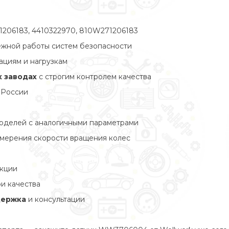
1206183, 4410322970, 810W271206183
ежной работы систем безопасности
ациям и нагрузкам
 заводах
с строгим контролем качества
 России
моделей с аналогичными параметрами
змерения скорости вращения колес
укции
ри качества
держка
и консультации