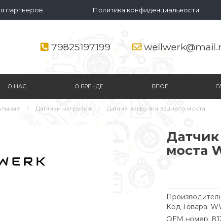
я партнеров
Политика конфиденциальности
79825197199
wellwerk@mail.
О НАС
О БРЕНДЕ
БЛОГ
Г
ильные
Датчики нагрузки
Датчик нагрузки заднего моста
Датчик
моста 
Производитель
Код Товара: 
ОЕМ номер: 81