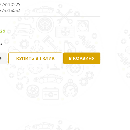
274210227
274216052
 29
.
+
КУПИТЬ В 1 КЛИК
В КОРЗИНУ