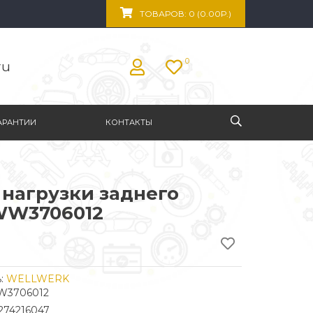
ТОВАРОВ: 0 (0.00Р.)
0
ru
АРАНТИИ
КОНТАКТЫ
 нагрузки заднего
WW3706012
:
WELLWERK
WW3706012
274216047