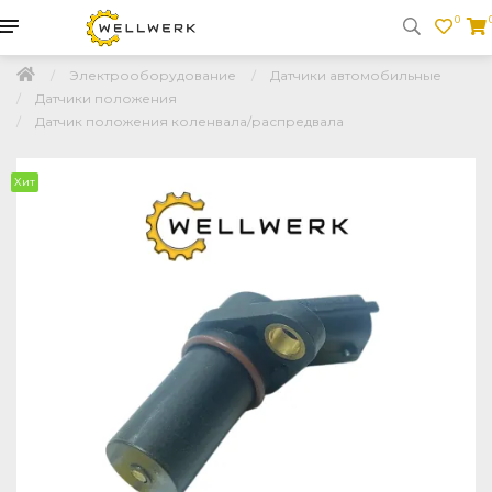
0
Электрооборудование
Датчики автомобильные
Датчики положения
Датчик положения коленвала/распредвала
Хит