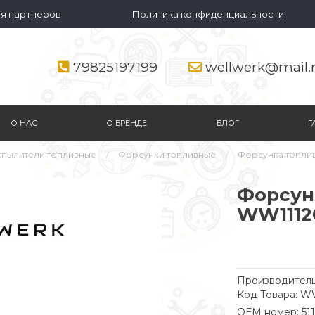
я партнеров
Политика конфиденциальности
79825197199
wellwerk@mail.
О НАС
О БРЕНДЕ
БЛОГ
Г
спылители топливные
Форсунки топливные
Форсунка топли
Форсун
WW1112
Производитель
Код Товара: W
ОЕМ номер: 51