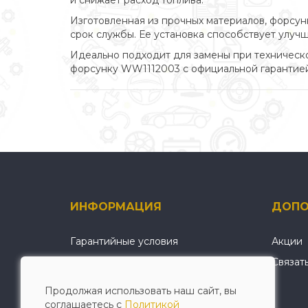
и снижает расход топлива.
Изготовленная из прочных материалов, форсун
срок службы. Ее установка способствует улу
Идеально подходит для замены при техническо
форсунку WW1112003 с официальной гарантией
ИНФОРМАЦИЯ
ДОПО
Гарантийные условия
Акции
О нас
Связат
Условия оплаты и доставки
Продолжая использовать наш сайт, вы
Политика конфиденциальности
соглашаетесь с
Политикой