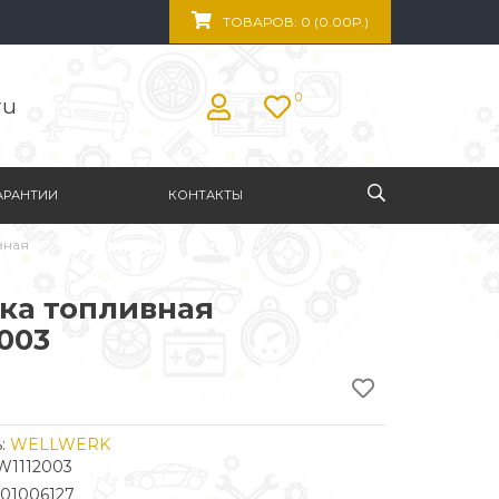
ТОВАРОВ: 0 (0.00Р.)
0
ru
АРАНТИИ
КОНТАКТЫ
вная
ка топливная
003
:
WELLWERK
W1112003
101006127