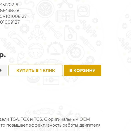
45120219
86435528
0V101006127
101009127
р.
+
КУПИТЬ В 1 КЛИК
В КОРЗИНУ
ели TGA, TGX и TGS. С оригинальным OEM
 что повышает эффективность работы двигателя