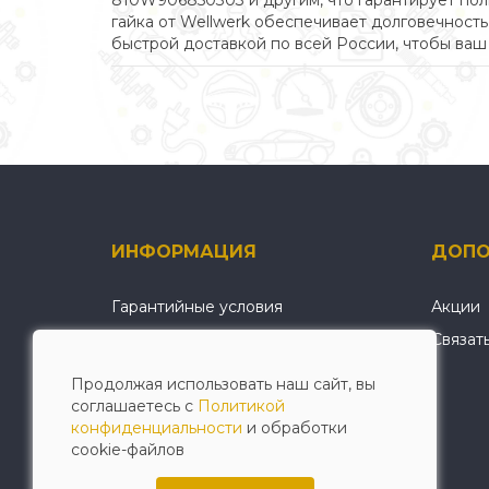
810W906850303 и другим, что гарантирует пол
гайка от Wellwerk обеспечивает долговечность
быстрой доставкой по всей России, чтобы ваш 
ИНФОРМАЦИЯ
ДОПО
Гарантийные условия
Акции
О нас
Связат
Условия оплаты и доставки
Продолжая использовать наш сайт, вы
Политика конфиденциальности
соглашаетесь с
Политикой
конфиденциальности
и обработки
cookie-файлов