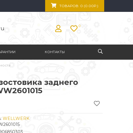
ТОВАРОВ: 0 (0.00Р.)
0
ru
АРАНТИИ
КОНТАКТЫ
 моста
востовика заднего
WW2601015
:
WELLWERK
W2601015
906850303