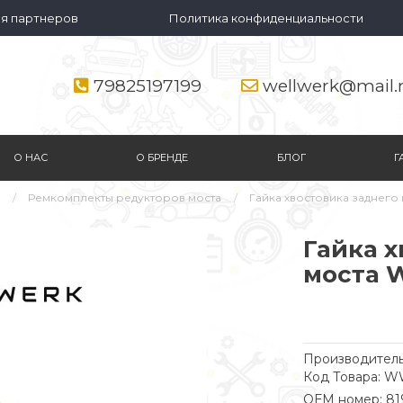
я партнеров
Политика конфиденциальности
79825197199
wellwerk@mail.
О НАС
О БРЕНДЕ
БЛОГ
Г
Ремкомплекты редукторов моста
Гайка хвостовика заднего
Гайка х
моста 
Производитель
Код Товара: W
ОЕМ номер: 81