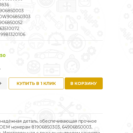
1836
4906850003
10W906850303
906850052
63510072
9981320106
 50
.
+
КУПИТЬ В 1 КЛИК
В КОРЗИНУ
 и надёжная деталь, обеспечивающая прочное
м OEM номерам 81906850303, 64906850003,