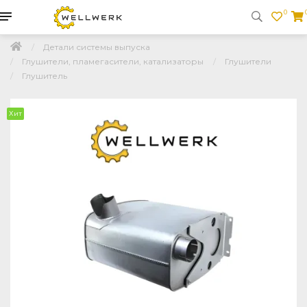
0
Детали системы выпуска
Глушители, пламегасители, катализаторы
Глушители
Глушитель
Хит