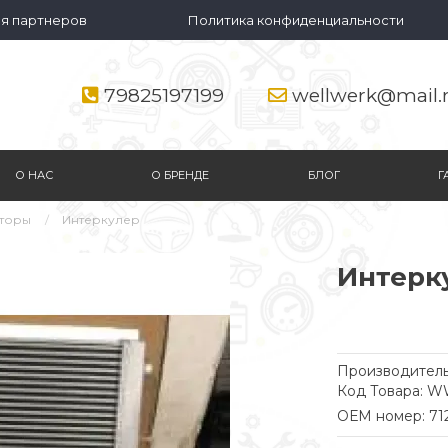
я партнеров
Политика конфиденциальности
79825197199
wellwerk@mail.
О НАС
О БРЕНДЕ
БЛОГ
Г
аторы
Интеркулер
Интерк
Производитель
Код Товара: 
ОЕМ номер: 7