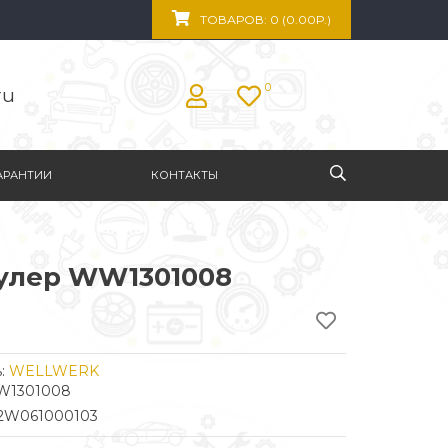
ТОВАРОВ: 0 (0.00Р.)
0
ru
АРАНТИИ
КОНТАКТЫ
улер WW1301008
:
WELLWERK
WW1301008
12W061000103