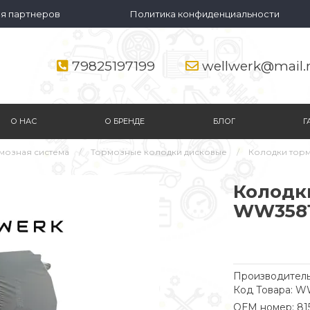
я партнеров
Политика конфиденциальности
79825197199
wellwerk@mail.
О НАС
О БРЕНДЕ
БЛОГ
Г
мозная система
Тормозные колодки дисковые
Колодки тор
Колодк
WW3581
Производитель
Код Товара: W
ОЕМ номер: 81