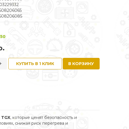
03229332
508206065
508206085
 50
р.
+
КУПИТЬ В 1 КЛИК
В КОРЗИНУ
 TGX
, которые ценят безопасность и
овиях, снижая риск перегрева и