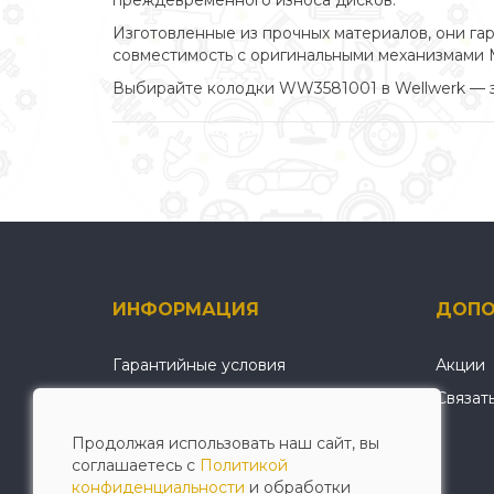
преждевременного износа дисков.
Изготовленные из прочных материалов, они га
совместимость с оригинальными механизмами 
Выбирайте колодки WW3581001 в Wellwerk — з
ИНФОРМАЦИЯ
ДОПО
Гарантийные условия
Акции
О нас
Связат
Условия оплаты и доставки
Продолжая использовать наш сайт, вы
Политика конфиденциальности
соглашаетесь с
Политикой
конфиденциальности
и обработки