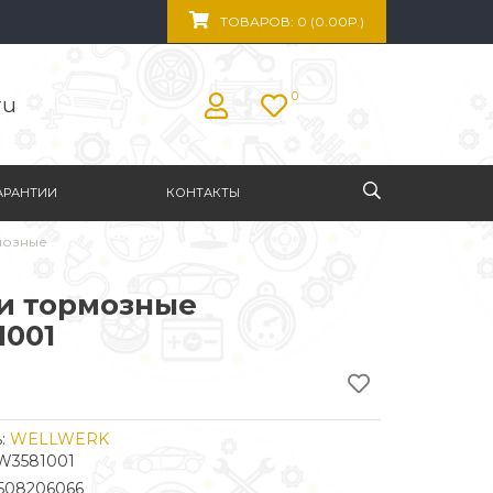
ТОВАРОВ: 0 (0.00Р.)
0
ru
АРАНТИИ
КОНТАКТЫ
мозные
и тормозные
001
:
WELLWERK
W3581001
508206066