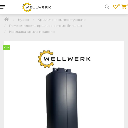
0
Кузов
Крылья и комплектующие
Ремкомплекты крыльев автомобильных
Накладка крыла правого
Хит