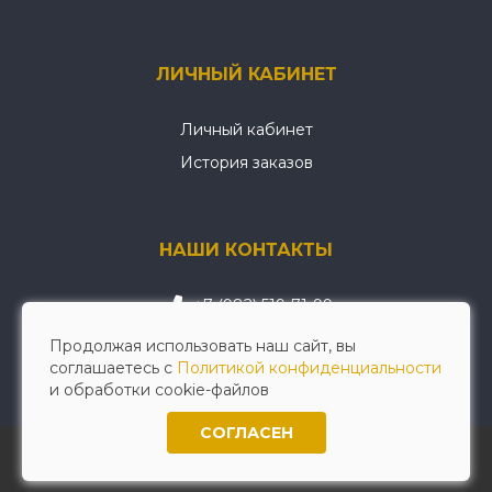
ЛИЧНЫЙ КАБИНЕТ
Личный кабинет
История заказов
НАШИ КОНТАКТЫ
+7 (982) 519-71-99
wellwerk@mail.ru
Продолжая использовать наш сайт, вы
соглашаетесь с
Политикой конфиденциальности
и обработки cookie-файлов
СОГЛАСЕН
Интернет магазин авто-запчастей © 2026