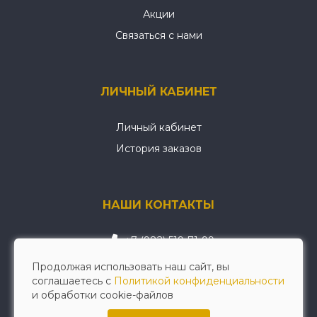
Акции
Связаться с нами
ЛИЧНЫЙ КАБИНЕТ
Личный кабинет
История заказов
НАШИ КОНТАКТЫ
+7 (982) 519-71-99
wellwerk@mail.ru
Продолжая использовать наш сайт, вы
соглашаетесь с
Политикой конфиденциальности
и обработки cookie-файлов