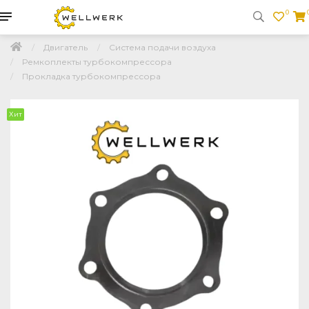
0
Двигатель
Система подачи воздуха
Ремкоплекты турбокомпрессора
Прокладка турбокомпрессора
Хит