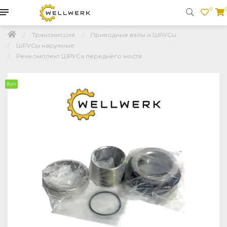
0
Трансмиссия
Приводные валы и ШРУСы
ШРУСы наружные
Ремкомплект ШРУСа переднего моста
Хит