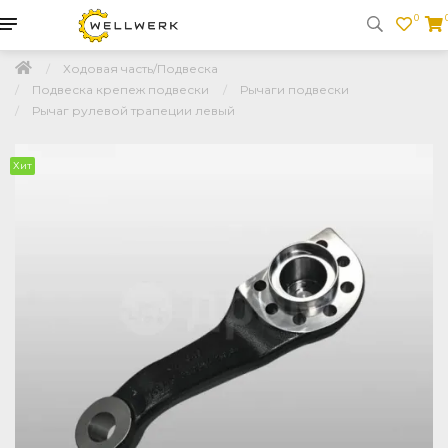
0
Ходовая часть/Подвеска
Подвеска крепеж подвески
Рычаги подвески
Рычаг рулевой трапеции левый
Хит