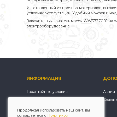
обслуживание и предотвращает разряд аккумул
Изготовленный из прочных материалов, выключ
условиях эксплуатации. Удобный монтаж и на
Закажите выключатель массы WW3737001 на wel
электрооборудование.
ИНФОРМАЦИЯ
ДОПО
Гарантийные условия
Акции
О нас
Связат
Условия оплаты и доставки
Продолжая использовать наш сайт, вы
Политика конфиденциальности
соглашаетесь с
Политикой