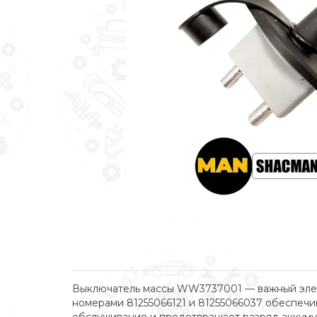
Выключатель массы WW3737001 — важный элеме
номерами 81255066121 и 81255066037 обеспечи