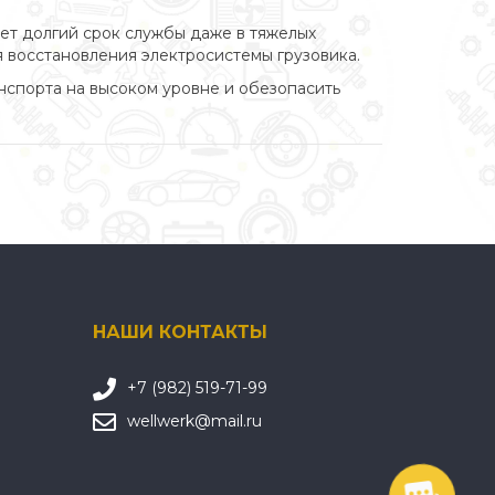
ует долгий срок службы даже в тяжелых
восстановления электросистемы грузовика.
нспорта на высоком уровне и обезопасить
НАШИ КОНТАКТЫ
+7 (982) 519-71-99
wellwerk@mail.ru