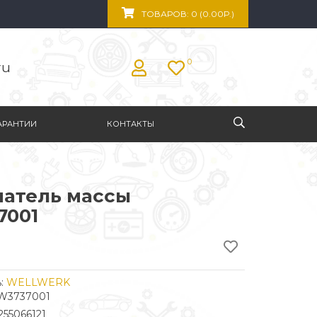
ТОВАРОВ: 0 (0.00Р.)
0
ru
АРАНТИИ
КОНТАКТЫ
атель массы
001
:
WELLWERK
WW3737001
255066121