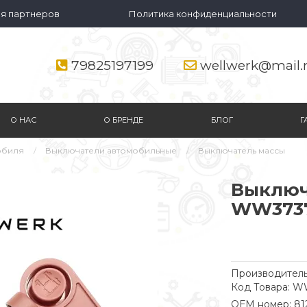
я партнеров
Политика конфиденциальности
79825197199
wellwerk@mail.
О НАС
О БРЕНДЕ
БЛОГ
Г
обиля
Выключатели автомобильные
Выключатель массы
Выключ
WW3737
Производитель
Код Товара: 
ОЕМ номер: 81