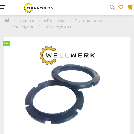
0
Ходовая часть/Подвеска
Ступицы колес
Гайки ступиц
Гайка ступицы
Хит