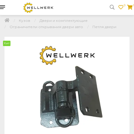
0
Кузов
Двери и комплектующие
Ограничители открывания двери авто
Петля двери
Хит