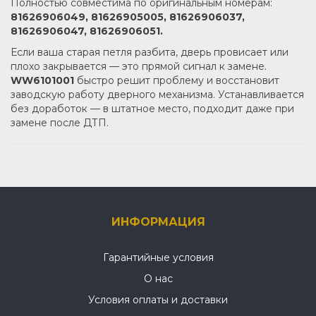
Полностью совместима по оригинальным номерам:
81626906049, 81626905005, 81626906037,
81626906047, 81626906051.
Если ваша старая петля разбита, дверь провисает или
плохо закрывается — это прямой сигнал к замене.
WW6101001
быстро решит проблему и восстановит
заводскую работу дверного механизма. Устанавливается
без доработок — в штатное место, подходит даже при
замене после ДТП.
ИНФОРМАЦИЯ
Гарантийные условия
О нас
Условия оплаты и доставки