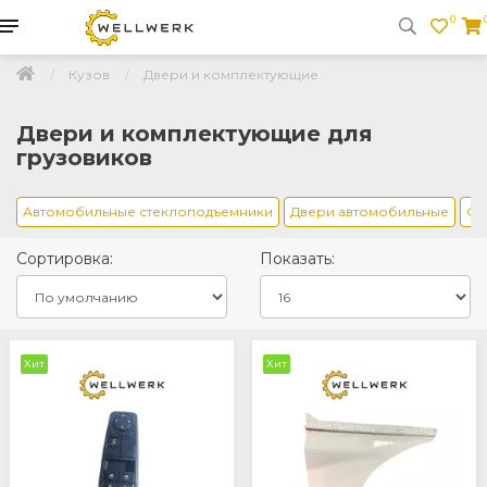
0
Кузов
Двери и комплектующие
Двери и комплектующие для
грузовиков
Автомобильные стеклоподъемники
Двери автомобильные
Ог
Сортировка:
Показать:
Хит
Хит