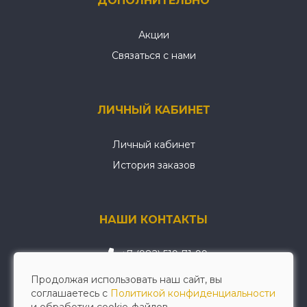
ДОПОЛНИТЕЛЬНО
Акции
Связаться с нами
ЛИЧНЫЙ КАБИНЕТ
Личный кабинет
История заказов
НАШИ КОНТАКТЫ
+7 (982) 519-71-99
wellwerk@mail.ru
Продолжая использовать наш сайт, вы
соглашаетесь с
Политикой конфиденциальности