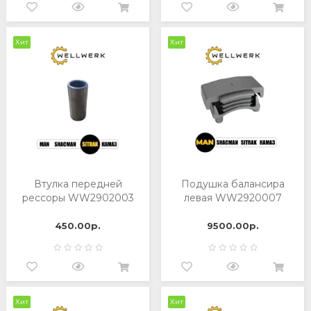
Хит
Хит
Втулка передней
Подушка балансира
рессоры WW2902003
левая WW2920007
450.00р.
9500.00р.
Хит
Хит