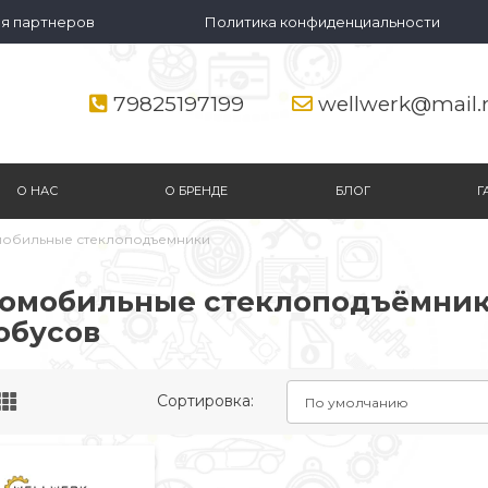
я партнеров
Политика конфиденциальности
79825197199
wellwerk@mail.
О НАС
О БРЕНДЕ
БЛОГ
Г
обильные стеклоподъемники
омобильные стеклоподъёмники
обусов
Сортировка: