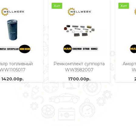
Хит
Хит
ьтр топливный
Ремкомплект суппорта
Аморт
WW1105017
WW3582007
W
1420.00р.
1700.00р.