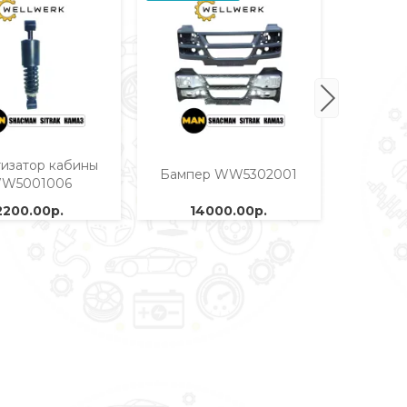
изатор кабины
Филь
Бампер WW5302001
W5001006
WW
2200.00р.
14000.00р.
6