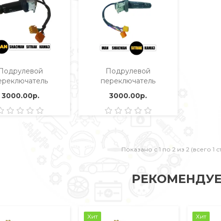
Подрулевой
Подрулевой
ереключатель
переключатель
WW3709001
WW3709002
3000.00р.
3000.00р.
Показано с 1 по 2 из 2 (всего 1 
РЕКОМЕНДУ
Хит
Хит