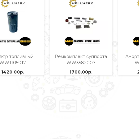
ьтр топливный
Ремкомплект суппорта
Аморт
WW1105017
WW3582007
W
1420.00р.
1700.00р.