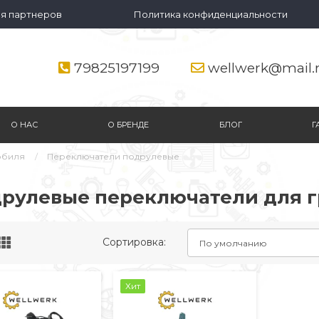
я партнеров
Политика конфиденциальности
79825197199
wellwerk@mail.
О НАС
О БРЕНДЕ
БЛОГ
Г
обиля
Переключатели подрулевые
рулевые переключатели для г
Сортировка:
Хит