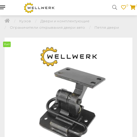
0
Кузов
Двери и комплектующие
Ограничители открывания двери авто
Петля двери
Хит