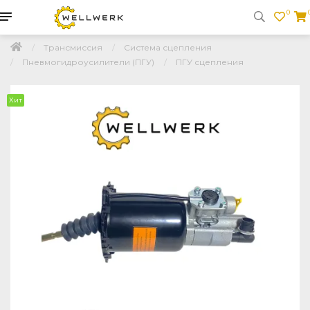
0
Трансмиссия
Система сцепления
Пневмогидроусилители (ПГУ)
ПГУ сцепления
Хит