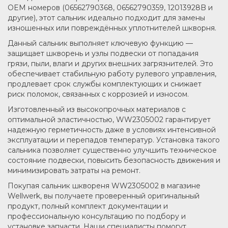
OEM номеров (06562790368, 06562790359, 12013928B и
другие), этот сальник идеально подходит для замены
изношенных или повреждённых уплотнителей шкворня.
Данный сальник выполняет ключевую функцию —
защищает шкворень и узлы подвески от попадания
грязи, пыли, влаги и других внешних загрязнителей. Это
обеспечивает стабильную работу рулевого управления,
продлевает срок службы комплектующих и снижает
риск поломок, связанных с коррозией и износом.
Изготовленный из высокопрочных материалов с
оптимальной эластичностью, WW2305002 гарантирует
надежную герметичность даже в условиях интенсивной
эксплуатации и перепадов температур. Установка такого
сальника позволяет существенно улучшить техническое
состояние подвески, повысить безопасность движения и
минимизировать затраты на ремонт.
Покупая сальник шквореня WW2305002 в магазине
Wellwerk, вы получаете проверенный оригинальный
продукт, полный комплект документации и
профессиональную консультацию по подбору и
установке запчасти. Наши специалисты помогут