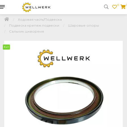
0
Ходовая часть/Подвеска
Подвеска крепеж подвески
Шаровые опоры
Сальник шквореня
Хит