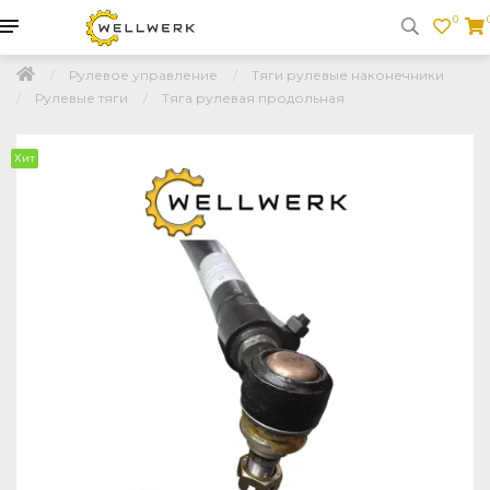
0
Рулевое управление
Тяги рулевые наконечники
Рулевые тяги
Тяга рулевая продольная
Хит