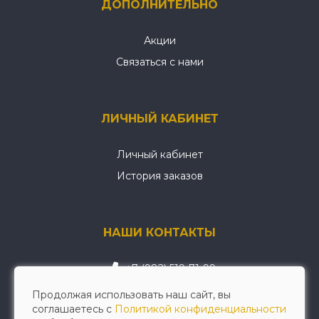
ДОПОЛНИТЕЛЬНО
Акции
Связаться с нами
ЛИЧНЫЙ КАБИНЕТ
Личный кабинет
История заказов
НАШИ КОНТАКТЫ
+7 (982) 519-71-99
wellwerk@mail.ru
Продолжая использовать наш сайт, вы
соглашаетесь с
Политикой конфиденциальности