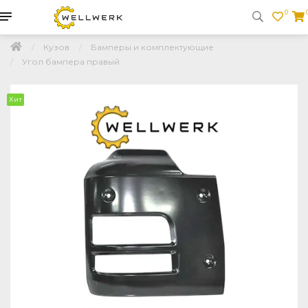
0
Кузов
Бамперы и комплектующие
Угол бампера правый
Хит