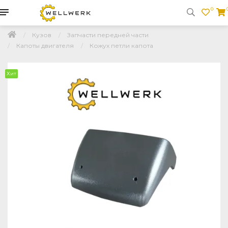
0
Кузов
Запчасти передней части
Капоты двигателя
Кожух петли капота
Хит